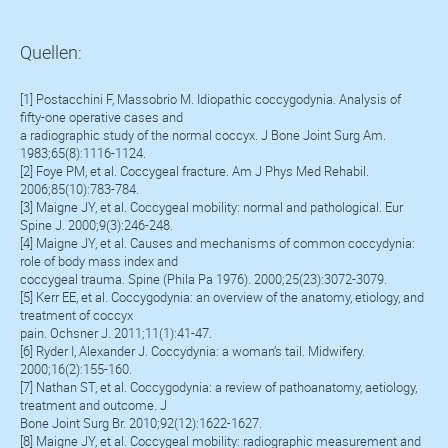
Quellen:
[1] Postacchini F, Massobrio M. Idiopathic coccygodynia. Analysis of
fifty-one operative cases and
a radiographic study of the normal coccyx. J Bone Joint Surg Am.
1983;65(8):1116-1124.
[2] Foye PM, et al. Coccygeal fracture. Am J Phys Med Rehabil.
2006;85(10):783-784.
[3] Maigne JY, et al. Coccygeal mobility: normal and pathological. Eur
Spine J. 2000;9(3):246-248.
[4] Maigne JY, et al. Causes and mechanisms of common coccydynia:
role of body mass index and
coccygeal trauma. Spine (Phila Pa 1976). 2000;25(23):3072-3079.
[5] Kerr EE, et al. Coccygodynia: an overview of the anatomy, etiology, and
treatment of coccyx
pain. Ochsner J. 2011;11(1):41-47.
[6] Ryder I, Alexander J. Coccydynia: a woman’s tail. Midwifery.
2000;16(2):155-160.
[7] Nathan ST, et al. Coccygodynia: a review of pathoanatomy, aetiology,
treatment and outcome. J
Bone Joint Surg Br. 2010;92(12):1622-1627.
[8] Maigne JY, et al. Coccygeal mobility: radiographic measurement and