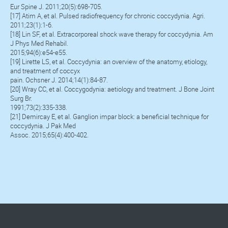
Eur Spine J. 2011;20(5):698-705.
[17] Atim A, et al. Pulsed radiofrequency for chronic coccydynia. Agri.
2011;23(1):1-6.
[18] Lin SF, et al. Extracorporeal shock wave therapy for coccydynia. Am
J Phys Med Rehabil.
2015;94(6):e54-e55.
[19] Lirette LS, et al. Coccydynia: an overview of the anatomy, etiology,
and treatment of coccyx
pain. Ochsner J. 2014;14(1):84-87.
[20] Wray CC, et al. Coccygodynia: aetiology and treatment. J Bone Joint
Surg Br.
1991;73(2):335-338.
[21] Demircay E, et al. Ganglion impar block: a beneficial technique for
coccydynia. J Pak Med
Assoc. 2015;65(4):400-402.