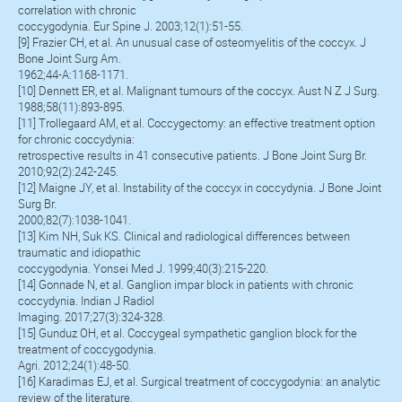
correlation with chronic
coccygodynia. Eur Spine J. 2003;12(1):51-55.
[9] Frazier CH, et al. An unusual case of osteomyelitis of the coccyx. J
Bone Joint Surg Am.
1962;44-A:1168-1171.
[10] Dennett ER, et al. Malignant tumours of the coccyx. Aust N Z J Surg.
1988;58(11):893-895.
[11] Trollegaard AM, et al. Coccygectomy: an effective treatment option
for chronic coccydynia:
retrospective results in 41 consecutive patients. J Bone Joint Surg Br.
2010;92(2):242-245.
[12] Maigne JY, et al. Instability of the coccyx in coccydynia. J Bone Joint
Surg Br.
2000;82(7):1038-1041.
[13] Kim NH, Suk KS. Clinical and radiological differences between
traumatic and idiopathic
coccygodynia. Yonsei Med J. 1999;40(3):215-220.
[14] Gonnade N, et al. Ganglion impar block in patients with chronic
coccydynia. Indian J Radiol
Imaging. 2017;27(3):324-328.
[15] Gunduz OH, et al. Coccygeal sympathetic ganglion block for the
treatment of coccygodynia.
Agri. 2012;24(1):48-50.
[16] Karadimas EJ, et al. Surgical treatment of coccygodynia: an analytic
review of the literature.