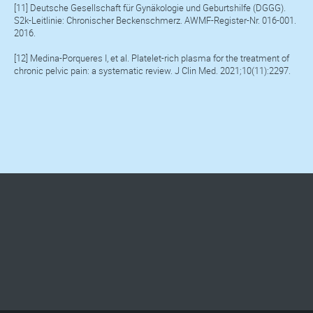
[11] Deutsche Gesellschaft für Gynäkologie und Geburtshilfe (DGGG).
S2k-Leitlinie: Chronischer Beckenschmerz. AWMF-Register-Nr. 016-001.
2016.
[12] Medina-Porqueres I, et al. Platelet-rich plasma for the treatment of
chronic pelvic pain: a systematic review. J Clin Med. 2021;10(11):2297.