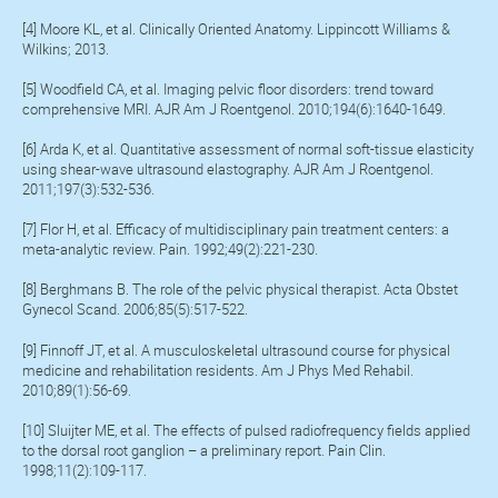
[4] Moore KL, et al. Clinically Oriented Anatomy. Lippincott Williams &
Wilkins; 2013.
[5] Woodfield CA, et al. Imaging pelvic floor disorders: trend toward
comprehensive MRI. AJR Am J Roentgenol. 2010;194(6):1640-1649.
[6] Arda K, et al. Quantitative assessment of normal soft-tissue elasticity
using shear-wave ultrasound elastography. AJR Am J Roentgenol.
2011;197(3):532-536.
[7] Flor H, et al. Efficacy of multidisciplinary pain treatment centers: a
meta-analytic review. Pain. 1992;49(2):221-230.
[8] Berghmans B. The role of the pelvic physical therapist. Acta Obstet
Gynecol Scand. 2006;85(5):517-522.
[9] Finnoff JT, et al. A musculoskeletal ultrasound course for physical
medicine and rehabilitation residents. Am J Phys Med Rehabil.
2010;89(1):56-69.
[10] Sluijter ME, et al. The effects of pulsed radiofrequency fields applied
to the dorsal root ganglion – a preliminary report. Pain Clin.
1998;11(2):109-117.