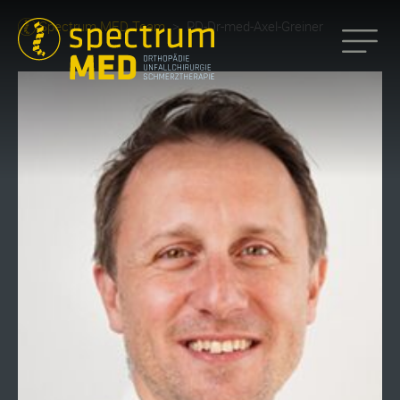
Spectrum MED Team
>
PD-Dr-med-Axel-Greiner